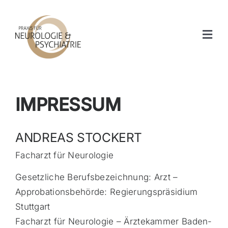
Zum
Inhalt
Togg
springen
Navi
WILLKOMMEN
IMPRESSUM
SERVICE
ANDREAS STOCKERT
PRÄVENTION
Facharzt für Neurologie
Gesetzliche Berufsbezeichnung: Arzt –
Approbationsbehörde: Regierungspräsidium
Stuttgart
Facharzt für Neurologie – Ärztekammer Baden-